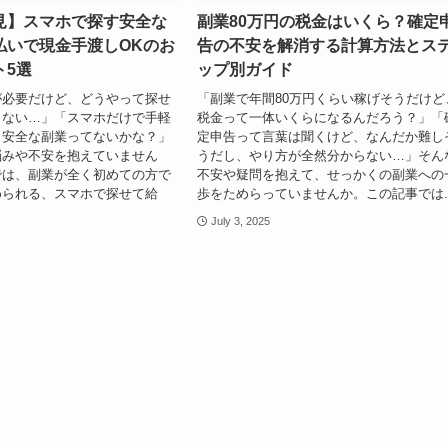
見】スマホで探す安全な
副業80万円の税金はいくら？確定
払いで現金手渡しOKのお
告の不安を解消する計算方法とス
ト5選
ップ別ガイド
が必要だけど、どうやって探せ
「副業で年間80万円くらい稼げそうだけど
らない…」「スマホだけで手軽
税金って一体いくらになるんだろう？」「
、安全な副業ってないかな？」
定申告って言葉は聞くけど、なんだか難し
悩みや不安を抱えていません
うだし、やり方が全然分からない…」そん
では、副業が全く初めての方で
不安や疑問を抱えて、せっかくの副業への
められる、スマホで探せて給
歩をためらっていませんか。この記事では..
July 3, 2025