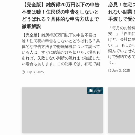
【完全版】雑所得20万円以下の申告
必見！在宅
不要は嘘！住民税の申告をしないと
れない副業
どうばれる？具体的な申告方法まで
手渡しで受
徹底解説
「毎月のお給
安…」「自由
【完全版】雑所得20万円以下の申告不要は
けど、会社に
嘘！住民税の申告をしないとどうばれる？具
い…」 もしか
体的な申告方法まで徹底解説について調べて
悩んでいません
いる人は、すぐに結論だけを知りたい場合も
けで完結でき
あれば、失敗しない判断の流れまで確認した
う...
い場合もあります。この記事では、在宅で副
July 3, 2025
July 3, 2025
お金