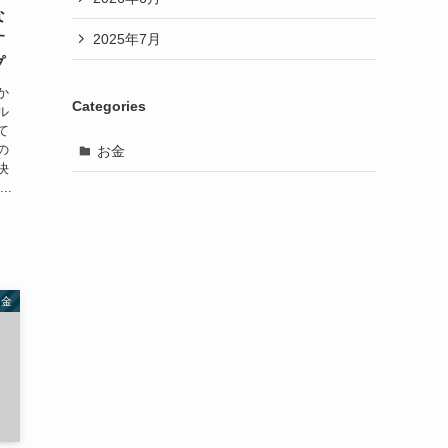
な
2025年7月
す
プ
か
Categories
ル
て
の
お金
決
..
お金