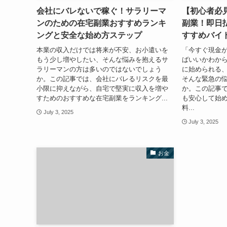
会社にバレないで稼ぐ！サラリーマ
【初心者必
ンのための在宅副業おすすめランキ
副業！即日
ングと安全な始め方ステップ
すすめバイ
本業の収入だけでは将来が不安、お小遣いを
「今すぐ現金
もう少し増やしたい、そんな悩みを抱えるサ
ばいいかわか
ラリーマンの方は多いのではないでしょう
に始められる
か。この記事では、会社にバレるリスクを最
そんな緊急の
小限に抑えながら、自宅で堅実に収入を増や
か。この記事
すためのおすすめな在宅副業をランキング...
も安心して始
料...
July 3, 2025
July 3, 2025
お金