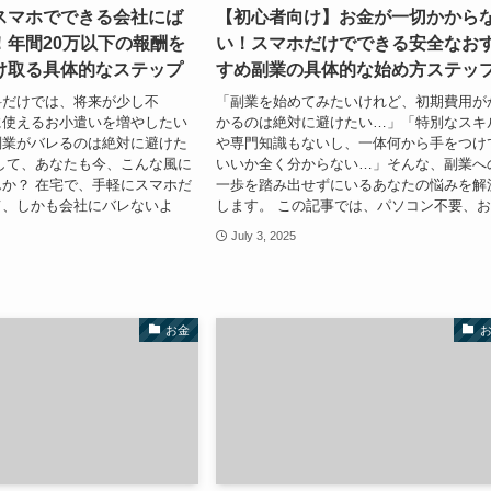
スマホでできる会社にば
【初心者向け】お金が一切かから
！年間20万以下の報酬を
い！スマホだけでできる安全なお
け取る具体的なステップ
すめ副業の具体的な始め方ステッ
料だけでは、将来が少し不
「副業を始めてみたいけれど、初期費用が
に使えるお小遣いを増やしたい
かるのは絶対に避けたい…」「特別なスキ
副業がバレるのは絶対に避けた
や専門知識もないし、一体何から手をつけ
して、あなたも今、こんな風に
いいか全く分からない…」そんな、副業へ
か？ 在宅で、手軽にスマホだ
一歩を踏み出せずにいるあなたの悩みを解
て、しかも会社にバレないよ
します。 この記事では、パソコン不要、お.
July 3, 2025
お金