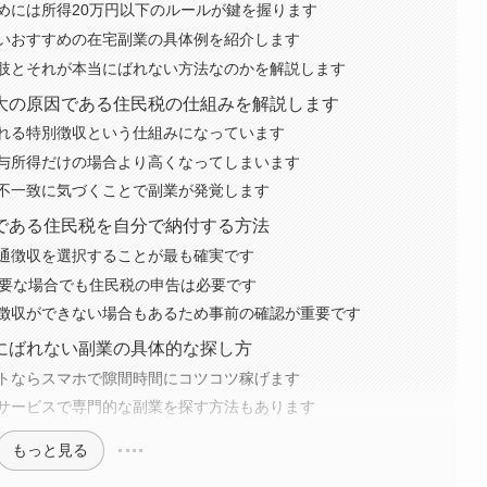
めには所得20万円以下のルールが鍵を握ります
いおすすめの在宅副業の具体例を紹介します
肢とそれが本当にばれない方法なのかを解説します
大の原因である住民税の仕組みを解説します
れる特別徴収という仕組みになっています
与所得だけの場合より高くなってしまいます
不一致に気づくことで副業が発覚します
である住民税を自分で納付する方法
通徴収を選択することが最も確実です
不要な場合でも住民税の申告は必要です
徴収ができない場合もあるため事前の確認が重要です
にばれない副業の具体的な探し方
トならスマホで隙間時間にコツコツ稼げます
サービスで専門的な副業を探す方法もあります
もっと見る