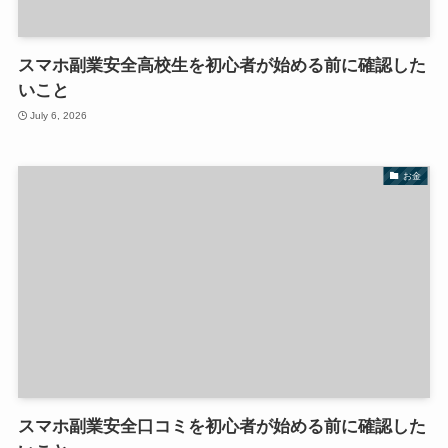
スマホ副業安全高校生を初心者が始める前に確認した
いこと
July 6, 2026
お金
スマホ副業安全口コミを初心者が始める前に確認した