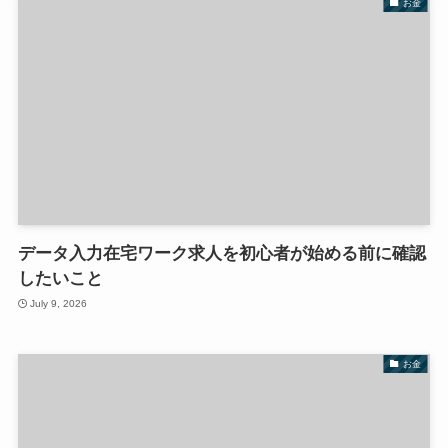
お金
データ入力在宅ワーク求人を初心者が始める前に確認
したいこと
July 9, 2026
お金