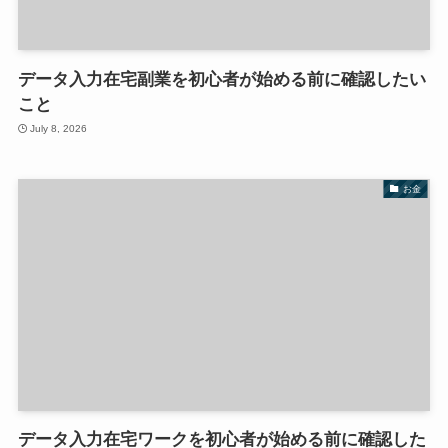
データ入力在宅副業を初心者が始める前に確認したい
こと
July 8, 2026
お金
データ入力在宅ワークを初心者が始める前に確認した