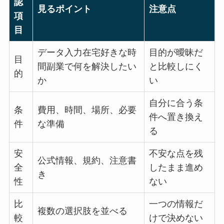
認
見るポイント
注意点
項
目
データ入力在宅好きな時
目的が曖昧だ
目
間副業で何を解決したい
と比較しにく
的
か
い
自分に合う条
条
費用、時間、場所、必要
件へ置き換え
件
な準備
る
安
不安な点を残
公式情報、規約、注意書
全
したまま進め
き
性
ない
比
一つの情報だ
複数の選択肢を並べる
較
けで決めない