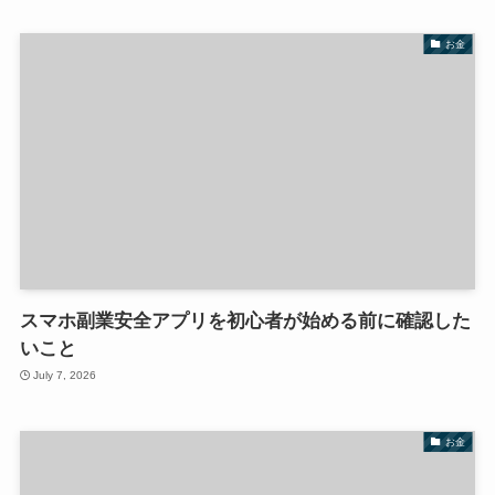
お金
スマホ副業安全アプリを初心者が始める前に確認した
いこと
July 7, 2026
お金