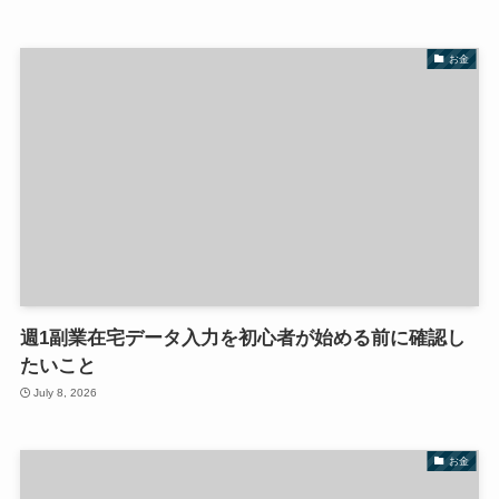
お金
週1副業在宅データ入力を初心者が始める前に確認し
たいこと
July 8, 2026
お金