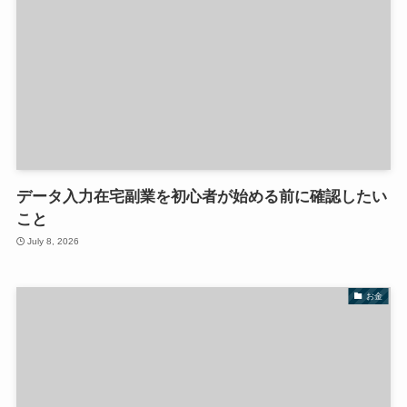
データ入力在宅副業を初心者が始める前に確認したい
こと
July 8, 2026
お金