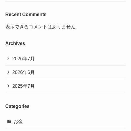
Recent Comments
表示できるコメントはありません。
Archives
2026年7月
2026年6月
2025年7月
Categories
お金