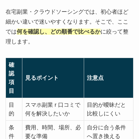
在宅副業・クラウドソーシングでは、初心者ほど
細かい違いで迷いやすくなります。そこで、ここ
では
何を確認し、どの順番で比べるか
に絞って整
理します。
確
認
見るポイント
注意点
項
目
目
スマホ副業 r 口コミで
目的が曖昧だと
的
何を解決したいか
比較しにくい
条
費用、時間、場所、必
自分に合う条件
件
要な準備
へ置き換える