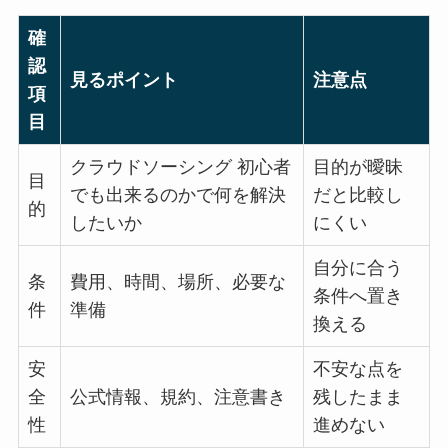
確
認
見るポイント
注意点
項
目
クラウドソーシング 初心者
目的が曖昧
目
でも出来るのかで何を解決
だと比較し
的
したいか
にくい
自分に合う
条
費用、時間、場所、必要な
条件へ置き
件
準備
換える
安
不安な点を
全
公式情報、規約、注意書き
残したまま
性
進めない