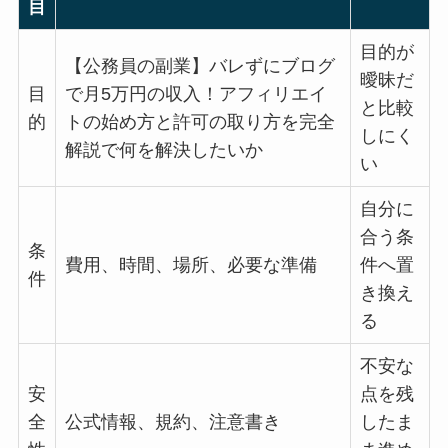
目
目的が
【公務員の副業】バレずにブログ
曖昧だ
目
で月5万円の収入！アフィリエイ
と比較
的
トの始め方と許可の取り方を完全
しにく
解説で何を解決したいか
い
自分に
合う条
条
費用、時間、場所、必要な準備
件へ置
件
き換え
る
不安な
安
点を残
全
公式情報、規約、注意書き
したま