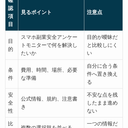
確
認
見るポイント
注意点
項
目
スマホ副業安全アンケー
目的が曖昧だ
目
トモニターで何を解決し
と比較しにく
的
たいか
い
自分に合う条
条
費用、時間、場所、必要
件へ置き換え
件
な準備
る
安
不安な点を残
公式情報、規約、注意書
全
したまま進め
き
性
ない
比
一つの情報だ
複数の選択肢を並べる