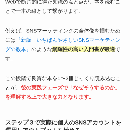
Webで断片的に得た知識の点と点が、本を読むこ
とで一本の線として繋がります。
例えば、SNSマーケティングの全体像を掴むため
には
『新版 いちばんやさしいSNSマーケティン
グの教本』
のような
網羅性の高い入門書が最適
で
す。
この段階で良質な本を1〜2冊じっくり読み込むこ
とが、
後の実践フェーズで「なぜそうするのか」
を理解する上で大きな力となります。
ステップ３で実際に個人のSNSアカウントを